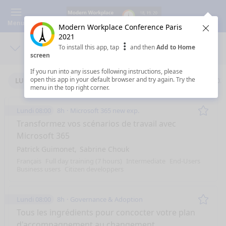
Menu
Modern Workplace Conference Paris
Clos
2021
To install this app, tap
and then
Add to Home
Days
Sea
screen
If you run into any issues following instructions, please
open this app in your default browser and try again. Try the
LUNDI 18/1/2021
MARDI 19/1/2021
MERCREDI 20/1/202
menu in the top right corner.
Lundi 08:00
8h
Microsoft 365 new exp.
Remo
Transformez vos scénarios de travail avec
Microsoft 365
Patrick Guimonet
Sabrine Chouk
Français
Full day training (7 hours)
Intermediate
End-Users
Business users
Citizen developpers
Lundi 08:00
8h
Governance & Adoption
Remo
Tous les ingrédients pour concocter votre plan
d'accompagnement au changement