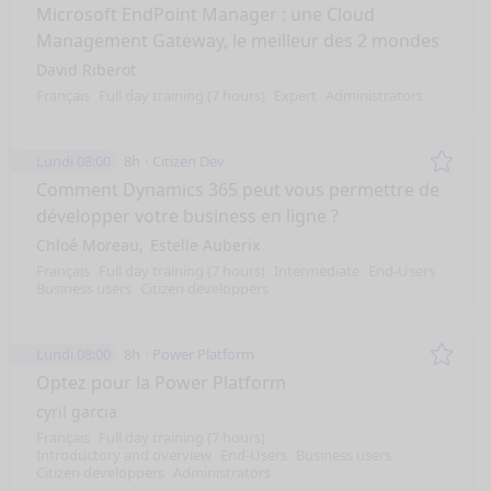
Remo
Microsoft EndPoint Manager : une Cloud
Management Gateway, le meilleur des 2 mondes
David Riberot
Français
Full day training (7 hours)
Expert
Administrators
Lundi 08:00
8h
Citizen Dev
Remo
Comment Dynamics 365 peut vous permettre de
développer votre business en ligne ?
Chloé Moreau
Estelle Auberix
Français
Full day training (7 hours)
Intermediate
End-Users
Business users
Citizen developpers
Lundi 08:00
8h
Power Platform
Remo
Optez pour la Power Platform
cyril garcia
Français
Full day training (7 hours)
Introductory and overview
End-Users
Business users
Citizen developpers
Administrators