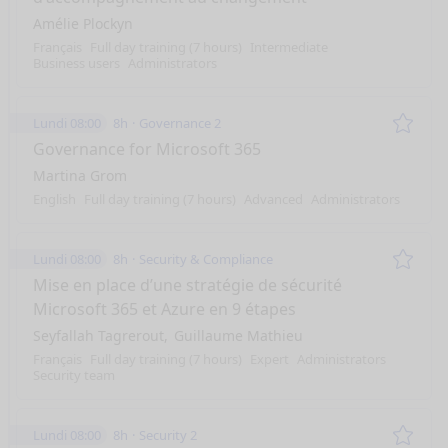
Amélie Plockyn
Français
Full day training (7 hours)
Intermediate
Business users
Administrators
Lundi 08:00
8h
Governance 2
Remo
Governance for Microsoft 365
Martina Grom
English
Full day training (7 hours)
Advanced
Administrators
Lundi 08:00
8h
Security & Compliance
Remo
Mise en place d’une stratégie de sécurité
Microsoft 365 et Azure en 9 étapes
Seyfallah Tagrerout
Guillaume Mathieu
Français
Full day training (7 hours)
Expert
Administrators
Security team
Lundi 08:00
8h
Security 2